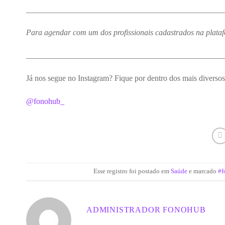
_________________________________________________
Para agendar com um dos profissionais cadastrados na plata
_________________________________________________
Já nos segue no Instagram? Fique por dentro dos mais diversos
@fonohub_
Esse registro foi postado em
Saúde
e marcado
#f
ADMINISTRADOR FONOHUB