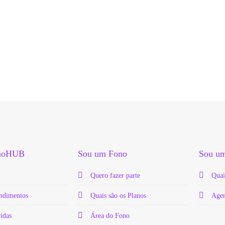
onoHUB
Sou um Fono
Sou um
Quero fazer parte
Quai
endimentos
Quais são os Planos
Agen
vidas
Área do Fono