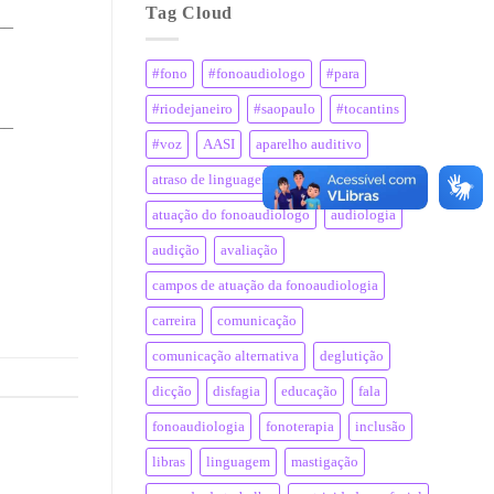
Tag Cloud
__
#fono
#fonoaudiologo
#para
#riodejaneiro
#saopaulo
#tocantins
__
#voz
AASI
aparelho auditivo
atraso de linguagem
atuação do fonoaudiologo
audiologia
audição
avaliação
campos de atuação da fonoaudiologia
carreira
comunicação
comunicação alternativa
deglutição
dicção
disfagia
educação
fala
fonoaudiologia
fonoterapia
inclusão
libras
linguagem
mastigação