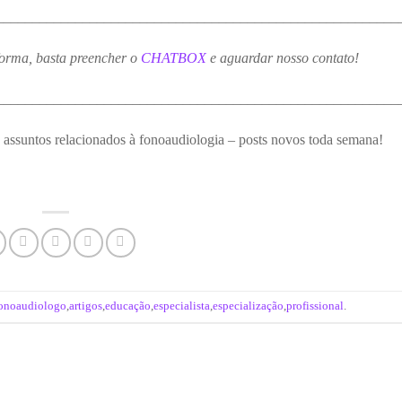
________________________________________________________
forma, basta preencher o
CHATBOX
e aguardar nosso contato!
________________________________________________________
 assuntos relacionados à fonoaudiologia – posts novos toda semana!
onoaudiologo
,
artigos
,
educação
,
especialista
,
especialização
,
profissional
.