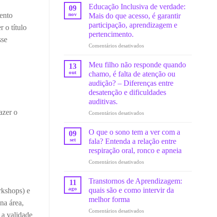
a
Educação Inclusiva de verdade:
09
ruídos
nov
ento
Mais do que acesso, é garantir
altos
participação, aprendizagem e
 o título
no
pertencimento.
fim
sse
do
em
Comentários desativados
ano:
Educação
Como
Inclusiva
Meu filho não responde quando
13
prevenir
de
out
chamo, é falta de atenção ou
danos
verdade:
audição? – Diferenças entre
auditivos?
Mais
desatenção e dificuldades
do
auditivas.
que
azer o
acesso,
em
Comentários desativados
é
Meu
garantir
filho
O que o sono tem a ver com a
09
participação,
não
set
fala? Entenda a relação entre
aprendizagem
responde
respiração oral, ronco e apneia
e
quando
pertencimento.
em
Comentários desativados
chamo,
O
é
que
falta
Transtornos de Aprendizagem:
11
o
de
ago
quais são e como intervir da
rkshops) e
sono
atenção
melhor forma
na área,
tem
ou
em
Comentários desativados
a
audição?
 a validade