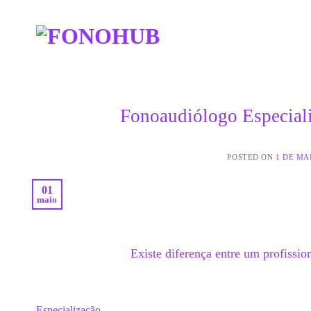
Skip
to
content
Fonoaudiólogo Especial
POSTED ON
1 DE MA
01
maio
Existe diferença entre um profissio
Especialização