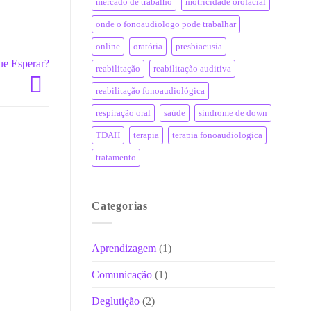
mercado de trabalho
motricidade orofacial
onde o fonoaudiologo pode trabalhar
online
oratória
presbiacusia
ue Esperar?
reabilitação
reabilitação auditiva
reabilitação fonoaudiológica
respiração oral
saúde
sindrome de down
TDAH
terapia
terapia fonoaudiologica
tratamento
Categorias
Aprendizagem
(1)
Comunicação
(1)
Deglutição
(2)