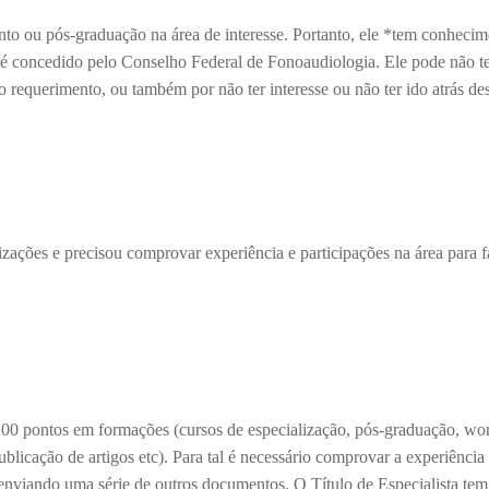
to ou pós-graduação na área de interesse. Portanto, ele *tem conhecim
e é concedido pelo Conselho Federal de Fonoaudiologia. Ele pode não ter
o requerimento, ou também por não ter interesse ou não ter ido atrás de
zações e precisou comprovar experiência e participações na área para f
 100 pontos em formações (cursos de especialização, pós-graduação, wo
ublicação de artigos etc). Para tal é necessário comprovar a experiência 
, enviando uma série de outros documentos. O Título de Especialista tem