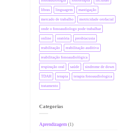
fonoaudiologia
fonoterapia
inclusão
libras
linguagem
mastigação
mercado de trabalho
motricidade orofacial
onde o fonoaudiologo pode trabalhar
online
oratória
presbiacusia
reabilitação
reabilitação auditiva
reabilitação fonoaudiológica
respiração oral
saúde
sindrome de down
TDAH
terapia
terapia fonoaudiologica
tratamento
Categorias
Aprendizagem
(1)