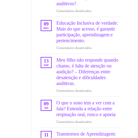
auditivos?
em
Comentários desativados
Exposição
a
Educação Inclusiva de verdade:
09
ruídos
nov
Mais do que acesso, é garantir
altos
participação, aprendizagem e
no
pertencimento.
fim
do
em
Comentários desativados
ano:
Educação
Como
Inclusiva
Meu filho não responde quando
13
prevenir
de
out
chamo, é falta de atenção ou
danos
verdade:
audição? – Diferenças entre
auditivos?
Mais
desatenção e dificuldades
do
auditivas.
que
acesso,
em
Comentários desativados
é
Meu
garantir
filho
O que o sono tem a ver com a
09
participação,
não
set
fala? Entenda a relação entre
aprendizagem
responde
respiração oral, ronco e apneia
e
quando
pertencimento.
em
Comentários desativados
chamo,
O
é
que
falta
Transtornos de Aprendizagem:
11
o
de