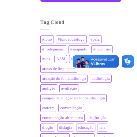
Tag Cloud
#fono
#fonoaudiologo
#para
#riodejaneiro
#saopaulo
#tocantins
#voz
AASI
aparelho auditivo
atraso de linguagem
atuação do fonoaudiologo
audiologia
audição
avaliação
campos de atuação da fonoaudiologia
carreira
comunicação
comunicação alternativa
deglutição
dicção
disfagia
educação
fala