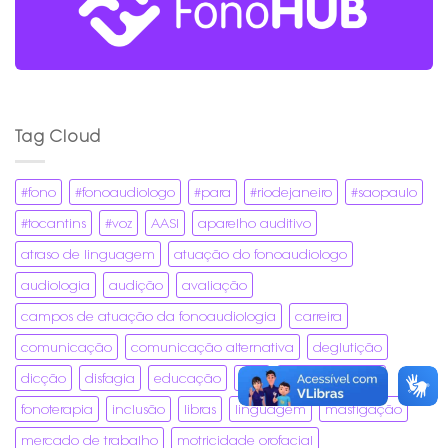
Tag Cloud
#fono
#fonoaudiologo
#para
#riodejaneiro
#saopaulo
#tocantins
#voz
AASI
aparelho auditivo
atraso de linguagem
atuação do fonoaudiologo
audiologia
audição
avaliação
campos de atuação da fonoaudiologia
carreira
comunicação
comunicação alternativa
deglutição
dicção
disfagia
educação
fala
fonoaudiologia
fonoterapia
inclusão
libras
linguagem
mastigação
mercado de trabalho
motricidade orofacial