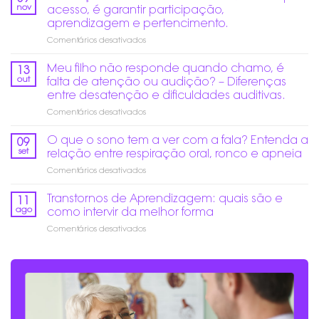
ruídos
nov
acesso, é garantir participação,
altos
aprendizagem e pertencimento.
no
em
Comentários desativados
fim
Educação
do
Inclusiva
ano:
Meu filho não responde quando chamo, é
13
de
Como
out
falta de atenção ou audição? – Diferenças
verdade:
prevenir
entre desatenção e dificuldades auditivas.
Mais
danos
em
Comentários desativados
do
auditivos?
Meu
que
filho
acesso,
O que o sono tem a ver com a fala? Entenda a
09
não
é
set
relação entre respiração oral, ronco e apneia
responde
garantir
em
Comentários desativados
quando
participação,
O
chamo,
aprendizagem
que
Transtornos de Aprendizagem: quais são e
é
e
11
o
falta
pertencimento.
ago
como intervir da melhor forma
sono
de
em
Comentários desativados
tem
atenção
Transtornos
a
ou
de
ver
audição?
Aprendizagem:
com
–
quais
a
Diferenças
são
fala?
entre
e
Entenda
desatenção
como
a
e