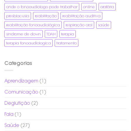
onde o fonoaudiologo pode trabalhar
online
oratória
presbiacusia
reabilitação
reabilitação auditiva
reabilitação fonoaudiológica
respiração oral
saúde
sindrome de down
TDAH
terapia
terapia fonoaudiologica
tratamento
Categorias
Aprendizagem
(1)
Comunicação
(1)
Deglutição
(2)
Fala
(1)
Saúde
(27)