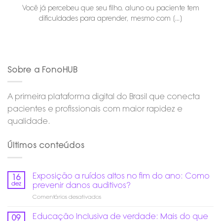
Você já percebeu que seu filho, aluno ou paciente tem
dificuldades para aprender, mesmo com [...]
Sobre a FonoHUB
A primeira plataforma digital do Brasil que conecta
pacientes e profissionais com maior rapidez e
qualidade.
Últimos conteúdos
Exposição a ruídos altos no fim do ano: Como
16
dez
prevenir danos auditivos?
em
Comentários desativados
Exposição
a
Educação Inclusiva de verdade: Mais do que
09