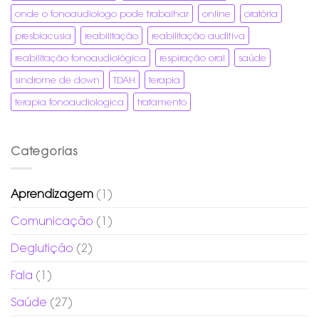
onde o fonoaudiologo pode trabalhar
online
oratória
presbiacusia
reabilitação
reabilitação auditiva
reabilitação fonoaudiológica
respiração oral
saúde
sindrome de down
TDAH
terapia
terapia fonoaudiologica
tratamento
Categorias
Aprendizagem
(1)
Comunicação
(1)
Deglutição
(2)
Fala
(1)
Saúde
(27)