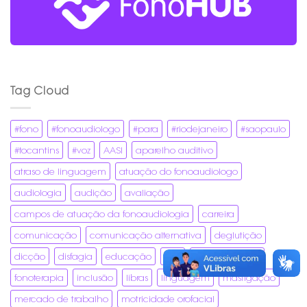
Tag Cloud
#fono
#fonoaudiologo
#para
#riodejaneiro
#saopaulo
#tocantins
#voz
AASI
aparelho auditivo
atraso de linguagem
atuação do fonoaudiologo
audiologia
audição
avaliação
campos de atuação da fonoaudiologia
carreira
comunicação
comunicação alternativa
deglutição
dicção
disfagia
educação
fala
fonoaudiologia
fonoterapia
inclusão
libras
linguagem
mastigação
mercado de trabalho
motricidade orofacial