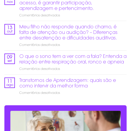
ruídos
nov
acesso, é garantir participação,
altos
aprendizagem e pertencimento.
no
em
Comentários desativados
fim
Educação
do
Inclusiva
ano:
Meu filho não responde quando chamo, é
13
de
Como
out
falta de atenção ou audição? – Diferenças
verdade:
prevenir
entre desatenção e dificuldades auditivas.
Mais
danos
em
Comentários desativados
do
auditivos?
Meu
que
filho
acesso,
O que o sono tem a ver com a fala? Entenda a
09
não
é
set
relação entre respiração oral, ronco e apneia
responde
garantir
em
Comentários desativados
quando
participação,
O
chamo,
aprendizagem
que
Transtornos de Aprendizagem: quais são e
é
e
11
o
falta
pertencimento.
ago
como intervir da melhor forma
sono
de
em
Comentários desativados
tem
atenção
Transtornos
a
ou
de
ver
audição?
Aprendizagem:
com
–
quais
a
Diferenças
são
fala?
entre
e
Entenda
desatenção
como
a
e