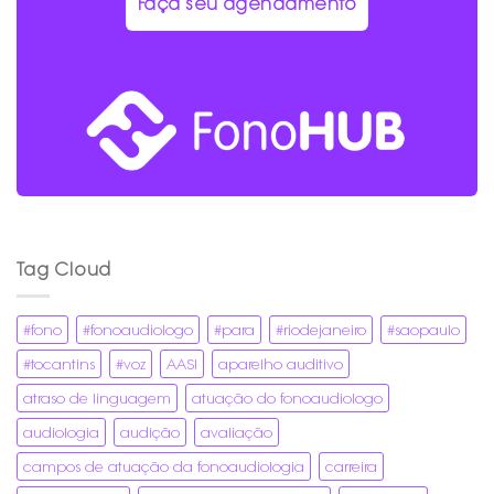
Faça seu agendamento
Tag Cloud
#fono
#fonoaudiologo
#para
#riodejaneiro
#saopaulo
#tocantins
#voz
AASI
aparelho auditivo
atraso de linguagem
atuação do fonoaudiologo
audiologia
audição
avaliação
campos de atuação da fonoaudiologia
carreira