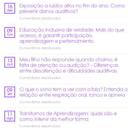
Exposição a ruídos altos no fim do ano: Como
16
dez
prevenir danos auditivos?
em
Comentários desativados
Exposição
a
Educação Inclusiva de verdade: Mais do que
09
ruídos
nov
acesso, é garantir participação,
altos
aprendizagem e pertencimento.
no
em
Comentários desativados
fim
Educação
do
Inclusiva
ano:
Meu filho não responde quando chamo, é
13
de
Como
out
falta de atenção ou audição? – Diferenças
verdade:
prevenir
entre desatenção e dificuldades auditivas.
Mais
danos
em
Comentários desativados
do
auditivos?
Meu
que
filho
acesso,
O que o sono tem a ver com a fala? Entenda a
09
não
é
set
relação entre respiração oral, ronco e apneia
responde
garantir
em
Comentários desativados
quando
participação,
O
chamo,
aprendizagem
que
Transtornos de Aprendizagem: quais são e
é
e
11
o
falta
pertencimento.
ago
como intervir da melhor forma
sono
de
em
Comentários desativados
tem
atenção
Transtornos
a