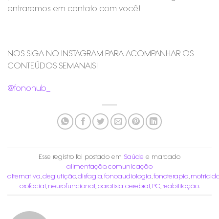
entraremos em contato com você!
NOS SIGA NO INSTAGRAM PARA ACOMPANHAR OS
CONTEÚDOS SEMANAIS!
@fonohub_
Esse registro foi postado em
Saúde
e marcado
alimentação
,
comunicação
alternativa
,
deglutição
,
disfagia
,
fonoaudiologia
,
fonoterapia
,
motricid
orofacial
,
neurofuncional
,
paralisia cerebral
,
PC
,
reabilitação
.