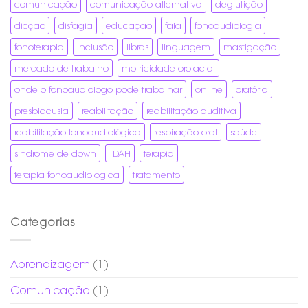
comunicação
comunicação alternativa
deglutição
dicção
disfagia
educação
fala
fonoaudiologia
fonoterapia
inclusão
libras
linguagem
mastigação
mercado de trabalho
motricidade orofacial
onde o fonoaudiologo pode trabalhar
online
oratória
presbiacusia
reabilitação
reabilitação auditiva
reabilitação fonoaudiológica
respiração oral
saúde
sindrome de down
TDAH
terapia
terapia fonoaudiologica
tratamento
Categorias
Aprendizagem
(1)
Comunicação
(1)