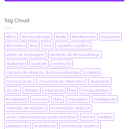
Tag Cloud
#fono
#fonoaudiologo
#para
#riodejaneiro
#saopaulo
#tocantins
#voz
AASI
aparelho auditivo
atraso de linguagem
atuação do fonoaudiologo
audiologia
audição
avaliação
campos de atuação da fonoaudiologia
carreira
comunicação
comunicação alternativa
deglutição
dicção
disfagia
educação
fala
fonoaudiologia
fonoterapia
inclusão
libras
linguagem
mastigação
mercado de trabalho
motricidade orofacial
onde o fonoaudiologo pode trabalhar
online
oratória
presbiacusia
reabilitação
reabilitação auditiva