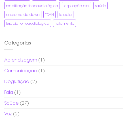
reabilitação fonoaudiológica
respiração oral
saúde
sindrome de down
TDAH
terapia
terapia fonoaudiologica
tratamento
Categorias
Aprendizagem
(1)
Comunicação
(1)
Deglutição
(2)
Fala
(1)
Saúde
(27)
Voz
(2)