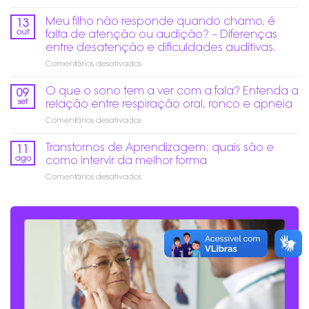
Educação
do
Inclusiva
ano:
Meu filho não responde quando chamo, é
13
de
Como
out
falta de atenção ou audição? – Diferenças
verdade:
prevenir
entre desatenção e dificuldades auditivas.
Mais
danos
em
Comentários desativados
do
auditivos?
Meu
que
filho
acesso,
O que o sono tem a ver com a fala? Entenda a
09
não
é
set
relação entre respiração oral, ronco e apneia
responde
garantir
em
Comentários desativados
quando
participação,
O
chamo,
aprendizagem
que
Transtornos de Aprendizagem: quais são e
é
e
11
o
falta
pertencimento.
ago
como intervir da melhor forma
sono
de
em
Comentários desativados
tem
atenção
Transtornos
a
ou
de
ver
audição?
Aprendizagem:
com
–
quais
a
Diferenças
são
fala?
entre
e
Entenda
desatenção
como
a
e
intervir
relação
dificuldades
da
entre
auditivas.
melhor
respiração
forma
oral,