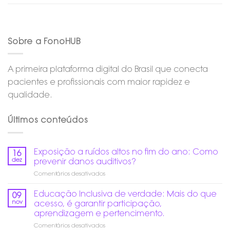
Sobre a FonoHUB
A primeira plataforma digital do Brasil que conecta
pacientes e profissionais com maior rapidez e
qualidade.
Últimos conteúdos
Exposição a ruídos altos no fim do ano: Como
16
dez
prevenir danos auditivos?
em
Comentários desativados
Exposição
a
Educação Inclusiva de verdade: Mais do que
09
ruídos
nov
acesso, é garantir participação,
altos
aprendizagem e pertencimento.
no
em
Comentários desativados
fim