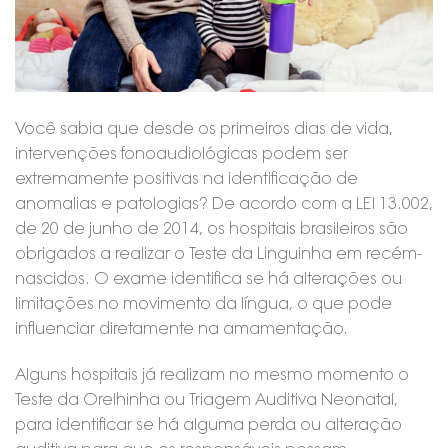
Você sabia que desde os primeiros dias de vida,
intervenções fonoaudiológicas podem ser
extremamente positivas na identificação de
anomalias e patologias? De acordo com a LEI 13.002,
de 20 de junho de 2014, os hospitais brasileiros são
obrigados a realizar o Teste da Linguinha em recém-
nascidos. O exame identifica se há alterações ou
limitações no movimento da língua, o que pode
influenciar diretamente na amamentação.
Alguns hospitais já realizam no mesmo momento o
Teste da Orelhinha ou Triagem Auditiva Neonatal,
para identificar se há alguma perda ou alteração