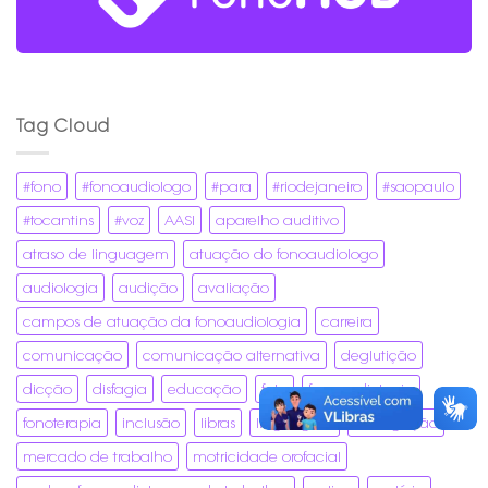
Tag Cloud
#fono
#fonoaudiologo
#para
#riodejaneiro
#saopaulo
#tocantins
#voz
AASI
aparelho auditivo
atraso de linguagem
atuação do fonoaudiologo
audiologia
audição
avaliação
campos de atuação da fonoaudiologia
carreira
comunicação
comunicação alternativa
deglutição
dicção
disfagia
educação
fala
fonoaudiologia
fonoterapia
inclusão
libras
linguagem
mastigação
mercado de trabalho
motricidade orofacial