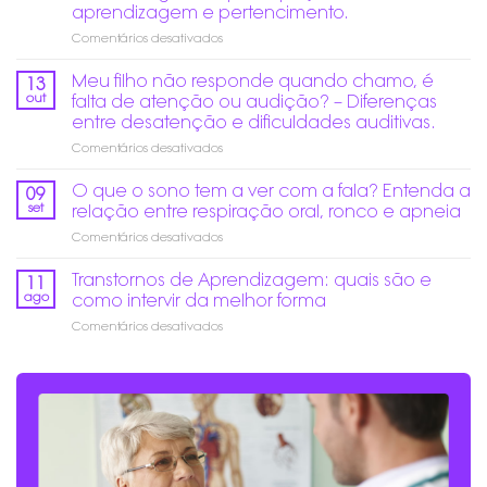
altos
aprendizagem e pertencimento.
no
em
Comentários desativados
fim
Educação
do
Inclusiva
ano:
Meu filho não responde quando chamo, é
13
de
Como
out
falta de atenção ou audição? – Diferenças
verdade:
prevenir
entre desatenção e dificuldades auditivas.
Mais
danos
em
Comentários desativados
do
auditivos?
Meu
que
filho
acesso,
O que o sono tem a ver com a fala? Entenda a
09
não
é
set
relação entre respiração oral, ronco e apneia
responde
garantir
em
Comentários desativados
quando
participação,
O
chamo,
aprendizagem
que
Transtornos de Aprendizagem: quais são e
é
e
11
o
falta
pertencimento.
ago
como intervir da melhor forma
sono
de
em
Comentários desativados
tem
atenção
Transtornos
a
ou
de
ver
audição?
Aprendizagem:
com
–
quais
a
Diferenças
são
fala?
entre
e
Entenda
desatenção
como
a
e
intervir
relação
dificuldades