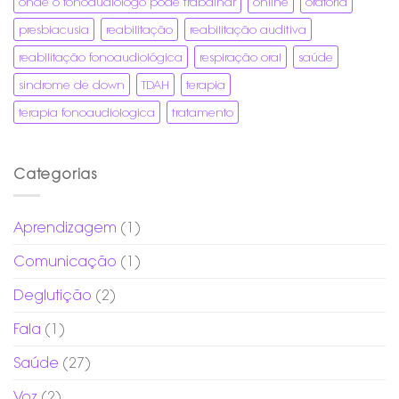
onde o fonoaudiologo pode trabalhar
online
oratória
presbiacusia
reabilitação
reabilitação auditiva
reabilitação fonoaudiológica
respiração oral
saúde
sindrome de down
TDAH
terapia
terapia fonoaudiologica
tratamento
Categorias
Aprendizagem
(1)
Comunicação
(1)
Deglutição
(2)
Fala
(1)
Saúde
(27)
Voz
(2)