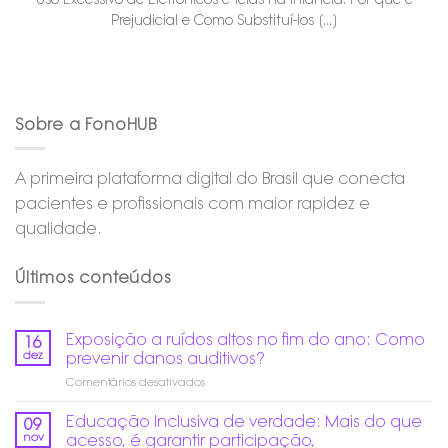
Prejudicial e Como Substituí-los [...]
Sobre a FonoHUB
A primeira plataforma digital do Brasil que conecta
pacientes e profissionais com maior rapidez e
qualidade.
Últimos conteúdos
Exposição a ruídos altos no fim do ano: Como
16
dez
prevenir danos auditivos?
em
Comentários desativados
Exposição
a
Educação Inclusiva de verdade: Mais do que
09
ruídos
nov
acesso, é garantir participação,