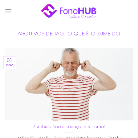
Skip
to
content
ARQUIVOS DE TAG:
O QUE É O ZUMBIDO
01
nov
Zumbido Não é Doença, é Sintoma!
Este mês, no dia 13 de novembro, teremos o Dia de