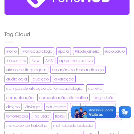
Tag Cloud
#fono
#fonoaudiologo
#para
#riodejaneiro
#saopaulo
#tocantins
#voz
AASI
aparelho auditivo
atraso de linguagem
atuação do fonoaudiologo
audiologia
audição
avaliação
campos de atuação da fonoaudiologia
carreira
comunicação
comunicação alternativa
deglutição
dicção
disfagia
educação
fala
fonoaudiologia
fonoterapia
inclusão
libras
linguagem
mastigação
mercado de trabalho
motricidade orofacial