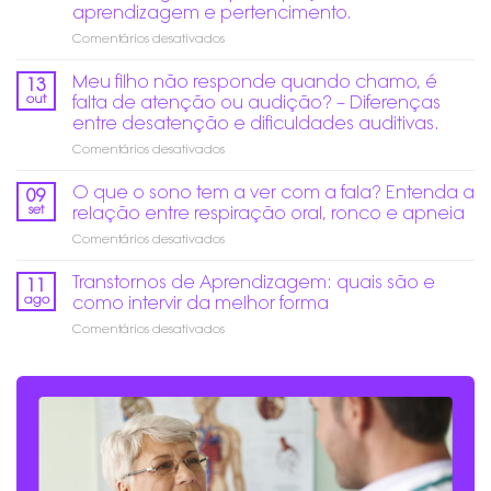
altos
aprendizagem e pertencimento.
no
em
Comentários desativados
fim
Educação
do
Inclusiva
ano:
Meu filho não responde quando chamo, é
13
de
Como
out
falta de atenção ou audição? – Diferenças
verdade:
prevenir
entre desatenção e dificuldades auditivas.
Mais
danos
em
Comentários desativados
do
auditivos?
Meu
que
filho
acesso,
O que o sono tem a ver com a fala? Entenda a
09
não
é
set
relação entre respiração oral, ronco e apneia
responde
garantir
em
Comentários desativados
quando
participação,
O
chamo,
aprendizagem
que
Transtornos de Aprendizagem: quais são e
é
e
11
o
falta
pertencimento.
ago
como intervir da melhor forma
sono
de
em
Comentários desativados
tem
atenção
Transtornos
a
ou
de
ver
audição?
Aprendizagem:
com
–
quais
a
Diferenças
são
fala?
entre
e
Entenda
desatenção
como
a
e
intervir
relação
dificuldades