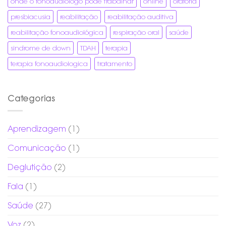
onde o fonoaudiologo pode trabalhar
online
oratória
presbiacusia
reabilitação
reabilitação auditiva
reabilitação fonoaudiológica
respiração oral
saúde
sindrome de down
TDAH
terapia
terapia fonoaudiologica
tratamento
Categorias
Aprendizagem
(1)
Comunicação
(1)
Deglutição
(2)
Fala
(1)
Saúde
(27)
Voz
(2)