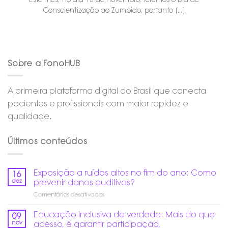
Conscientização ao Zumbido, portanto [...]
Sobre a FonoHUB
A primeira plataforma digital do Brasil que conecta
pacientes e profissionais com maior rapidez e
qualidade.
Últimos conteúdos
Exposição a ruídos altos no fim do ano: Como
16
dez
prevenir danos auditivos?
em
Comentários desativados
Exposição
a
Educação Inclusiva de verdade: Mais do que
09
ruídos
nov
acesso, é garantir participação,