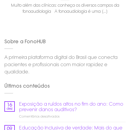
Muito além das clínicas: conheça os diversos campos da
fonoaudiologia A fonoaudiologia é uma [...]
Sobre a FonoHUB
A primeira plataforma digital do Brasil que conecta
pacientes e profissionais com maior rapidez e
qualidade.
Últimos conteúdos
Exposição a ruídos altos no fim do ano: Como
16
dez
prevenir danos auditivos?
em
Comentários desativados
Exposição
a
Educação Inclusiva de verdade: Mais do que
09