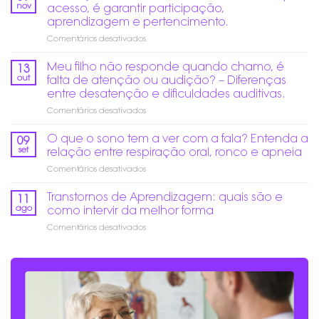
ruídos
nov
acesso, é garantir participação,
altos
aprendizagem e pertencimento.
no
em
Comentários desativados
fim
Educação
do
Inclusiva
ano:
Meu filho não responde quando chamo, é
13
de
Como
out
falta de atenção ou audição? – Diferenças
verdade:
prevenir
entre desatenção e dificuldades auditivas.
Mais
danos
em
Comentários desativados
do
auditivos?
Meu
que
filho
acesso,
O que o sono tem a ver com a fala? Entenda a
09
não
é
set
relação entre respiração oral, ronco e apneia
responde
garantir
em
Comentários desativados
quando
participação,
O
chamo,
aprendizagem
que
Transtornos de Aprendizagem: quais são e
é
e
11
o
falta
pertencimento.
ago
como intervir da melhor forma
sono
de
em
Comentários desativados
tem
atenção
Transtornos
a
ou
de
ver
audição?
Aprendizagem:
com
–
quais
a
Diferenças
são
fala?
entre
e
Entenda
desatenção
como
a
e