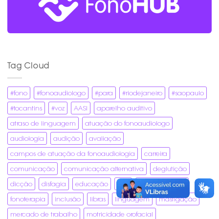
Tag Cloud
#fono
#fonoaudiologo
#para
#riodejaneiro
#saopaulo
#tocantins
#voz
AASI
aparelho auditivo
atraso de linguagem
atuação do fonoaudiologo
audiologia
audição
avaliação
campos de atuação da fonoaudiologia
carreira
comunicação
comunicação alternativa
deglutição
dicção
disfagia
educação
fala
fonoaudiologia
fonoterapia
inclusão
libras
linguagem
mastigação
mercado de trabalho
motricidade orofacial