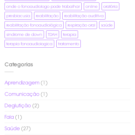
onde o fonoaudiologo pode trabalhar
online
oratória
presbiacusia
reabilitação
reabilitação auditiva
reabilitação fonoaudiológica
respiração oral
saúde
sindrome de down
TDAH
terapia
terapia fonoaudiologica
tratamento
Categorias
Aprendizagem
(1)
Comunicação
(1)
Deglutição
(2)
Fala
(1)
Saúde
(27)