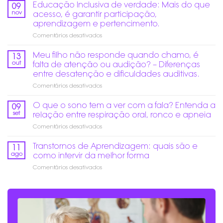
a
Educação Inclusiva de verdade: Mais do que
09
ruídos
nov
acesso, é garantir participação,
altos
aprendizagem e pertencimento.
no
em
Comentários desativados
fim
Educação
do
Inclusiva
ano:
Meu filho não responde quando chamo, é
13
de
Como
out
falta de atenção ou audição? – Diferenças
verdade:
prevenir
entre desatenção e dificuldades auditivas.
Mais
danos
em
Comentários desativados
do
auditivos?
Meu
que
filho
acesso,
O que o sono tem a ver com a fala? Entenda a
09
não
é
set
relação entre respiração oral, ronco e apneia
responde
garantir
em
Comentários desativados
quando
participação,
O
chamo,
aprendizagem
que
Transtornos de Aprendizagem: quais são e
é
e
11
o
falta
pertencimento.
ago
como intervir da melhor forma
sono
de
em
Comentários desativados
tem
atenção
Transtornos
a
ou
de
ver
audição?
Aprendizagem:
com
–
quais
a
Diferenças
são
fala?
entre
e
Entenda
desatenção