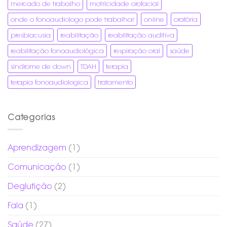
mercado de trabalho
motricidade orofacial
onde o fonoaudiologo pode trabalhar
online
oratória
presbiacusia
reabilitação
reabilitação auditiva
reabilitação fonoaudiológica
respiração oral
saúde
sindrome de down
TDAH
terapia
terapia fonoaudiologica
tratamento
Categorias
Aprendizagem
(1)
Comunicação
(1)
Deglutição
(2)
Fala
(1)
Saúde
(27)