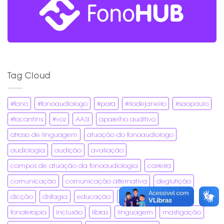
Tag Cloud
#fono
#fonoaudiologo
#para
#riodejaneiro
#saopaulo
#tocantins
#voz
AASI
aparelho auditivo
atraso de linguagem
atuação do fonoaudiologo
audiologia
audição
avaliação
campos de atuação da fonoaudiologia
carreira
comunicação
comunicação alternativa
deglutição
dicção
disfagia
educação
fala
fonoaudiologia
fonoterapia
inclusão
libras
linguagem
mastigação