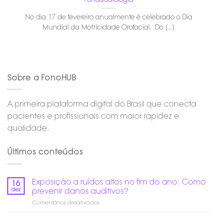
No dia 17 de fevereiro anualmente é celebrado o Dia
Mundial da Motricidade Orofacial. Do [...]
Sobre a FonoHUB
A primeira plataforma digital do Brasil que conecta
pacientes e profissionais com maior rapidez e
qualidade.
Últimos conteúdos
Exposição a ruídos altos no fim do ano: Como
16
dez
prevenir danos auditivos?
em
Comentários desativados
Exposição