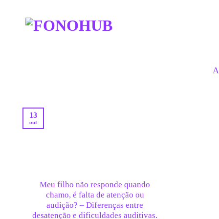
Skip
to
content
A
13
out
Meu filho não responde quando
chamo, é falta de atenção ou
audição? – Diferenças entre
desatenção e dificuldades auditivas.