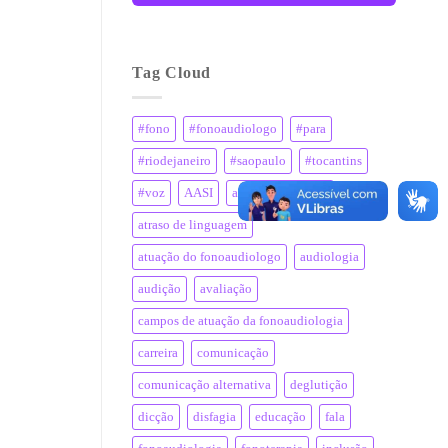
Tag Cloud
#fono
#fonoaudiologo
#para
#riodejaneiro
#saopaulo
#tocantins
#voz
AASI
aparelho auditivo
atraso de linguagem
atuação do fonoaudiologo
audiologia
audição
avaliação
campos de atuação da fonoaudiologia
carreira
comunicação
comunicação alternativa
deglutição
dicção
disfagia
educação
fala