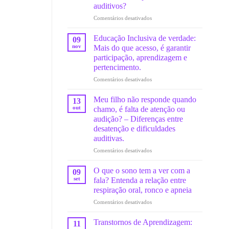
auditivos?
em
Comentários desativados
Exposição
a
Educação Inclusiva de verdade:
09
ruídos
nov
Mais do que acesso, é garantir
altos
participação, aprendizagem e
no
pertencimento.
fim
do
em
Comentários desativados
ano:
Educação
Como
Inclusiva
Meu filho não responde quando
13
prevenir
de
out
chamo, é falta de atenção ou
danos
verdade:
audição? – Diferenças entre
auditivos?
Mais
desatenção e dificuldades
do
auditivas.
que
acesso,
em
Comentários desativados
é
Meu
garantir
filho
O que o sono tem a ver com a
09
participação,
não
set
fala? Entenda a relação entre
aprendizagem
responde
respiração oral, ronco e apneia
e
quando
pertencimento.
em
Comentários desativados
chamo,
O
é
que
falta
Transtornos de Aprendizagem:
11
o
de