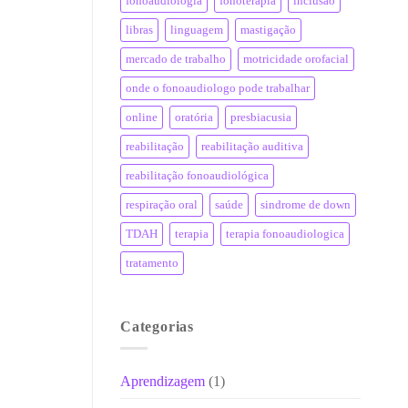
fonoaudiologia
fonoterapia
inclusão
libras
linguagem
mastigação
mercado de trabalho
motricidade orofacial
onde o fonoaudiologo pode trabalhar
online
oratória
presbiacusia
reabilitação
reabilitação auditiva
reabilitação fonoaudiológica
respiração oral
saúde
sindrome de down
TDAH
terapia
terapia fonoaudiologica
tratamento
Categorias
Aprendizagem
(1)