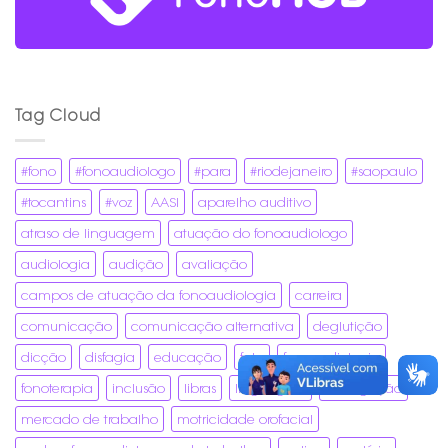
Tag Cloud
#fono
#fonoaudiologo
#para
#riodejaneiro
#saopaulo
#tocantins
#voz
AASI
aparelho auditivo
atraso de linguagem
atuação do fonoaudiologo
audiologia
audição
avaliação
campos de atuação da fonoaudiologia
carreira
comunicação
comunicação alternativa
deglutição
dicção
disfagia
educação
fala
fonoaudiologia
fonoterapia
inclusão
libras
linguagem
mastigação
mercado de trabalho
motricidade orofacial