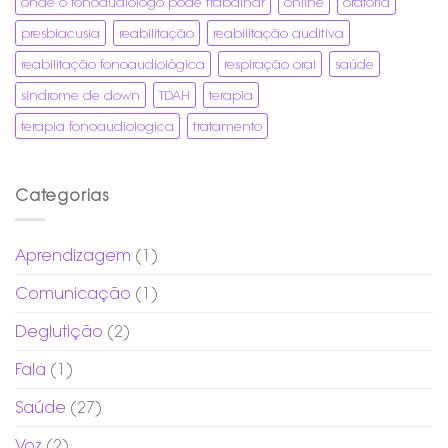
onde o fonoaudiologo pode trabalhar
online
oratória
presbiacusia
reabilitação
reabilitação auditiva
reabilitação fonoaudiológica
respiração oral
saúde
sindrome de down
TDAH
terapia
terapia fonoaudiologica
tratamento
Categorias
Aprendizagem
(1)
Comunicação
(1)
Deglutição
(2)
Fala
(1)
Saúde
(27)
Voz
(2)