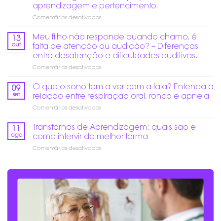
altos
aprendizagem e pertencimento.
no
em
Comentários desativados
fim
Educação
do
Inclusiva
ano:
Meu filho não responde quando chamo, é
13
de
Como
out
falta de atenção ou audição? – Diferenças
verdade:
prevenir
entre desatenção e dificuldades auditivas.
Mais
danos
em
Comentários desativados
do
auditivos?
Meu
que
filho
acesso,
O que o sono tem a ver com a fala? Entenda a
09
não
é
set
relação entre respiração oral, ronco e apneia
responde
garantir
em
Comentários desativados
quando
participação,
O
chamo,
aprendizagem
que
Transtornos de Aprendizagem: quais são e
é
e
11
o
falta
pertencimento.
ago
como intervir da melhor forma
sono
de
em
Comentários desativados
tem
atenção
Transtornos
a
ou
de
ver
audição?
Aprendizagem:
com
–
quais
a
Diferenças
são
fala?
entre
e
Entenda
desatenção
como
a
e
intervir
relação
dificuldades