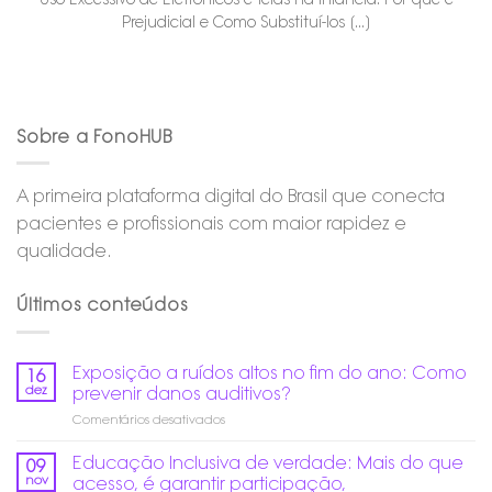
Prejudicial e Como Substituí-los [...]
Sobre a FonoHUB
A primeira plataforma digital do Brasil que conecta
pacientes e profissionais com maior rapidez e
qualidade.
Últimos conteúdos
Exposição a ruídos altos no fim do ano: Como
16
dez
prevenir danos auditivos?
em
Comentários desativados
Exposição
a
Educação Inclusiva de verdade: Mais do que
09
ruídos
nov
acesso, é garantir participação,