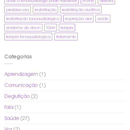
onde o fonoaudiologo pode trabalhar
online
oratória
presbiacusia
reabilitação
reabilitação auditiva
reabilitação fonoaudiológica
respiração oral
saúde
sindrome de down
TDAH
terapia
terapia fonoaudiologica
tratamento
Categorias
Aprendizagem
(1)
Comunicação
(1)
Deglutição
(2)
Fala
(1)
Saúde
(27)
Voz
(2)