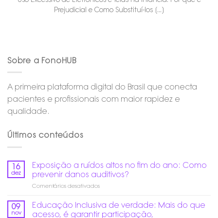
Prejudicial e Como Substituí-los [...]
Sobre a FonoHUB
A primeira plataforma digital do Brasil que conecta
pacientes e profissionais com maior rapidez e
qualidade.
Últimos conteúdos
Exposição a ruídos altos no fim do ano: Como
16
dez
prevenir danos auditivos?
em
Comentários desativados
Exposição
a
Educação Inclusiva de verdade: Mais do que
09
ruídos
nov
acesso, é garantir participação,