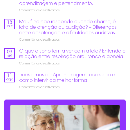
altos
aprendizagem e pertencimento.
no
em
Comentários desativados
fim
Educação
do
Inclusiva
ano:
Meu filho não responde quando chamo, é
13
de
Como
out
falta de atenção ou audição? – Diferenças
verdade:
prevenir
entre desatenção e dificuldades auditivas.
Mais
danos
em
Comentários desativados
do
auditivos?
Meu
que
filho
acesso,
O que o sono tem a ver com a fala? Entenda a
09
não
é
set
relação entre respiração oral, ronco e apneia
responde
garantir
em
Comentários desativados
quando
participação,
O
chamo,
aprendizagem
que
Transtornos de Aprendizagem: quais são e
é
e
11
o
falta
pertencimento.
ago
como intervir da melhor forma
sono
de
em
Comentários desativados
tem
atenção
Transtornos
a
ou
de
ver
audição?
Aprendizagem:
com
–
quais
a
Diferenças
são
fala?
entre
e
Entenda
desatenção
como
a
e
intervir
relação
dificuldades