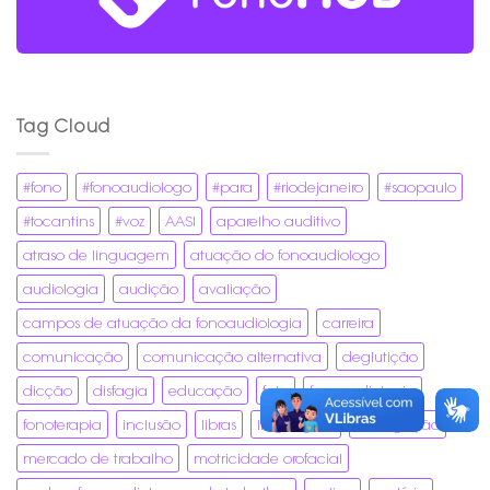
Tag Cloud
#fono
#fonoaudiologo
#para
#riodejaneiro
#saopaulo
#tocantins
#voz
AASI
aparelho auditivo
atraso de linguagem
atuação do fonoaudiologo
audiologia
audição
avaliação
campos de atuação da fonoaudiologia
carreira
comunicação
comunicação alternativa
deglutição
dicção
disfagia
educação
fala
fonoaudiologia
fonoterapia
inclusão
libras
linguagem
mastigação
mercado de trabalho
motricidade orofacial