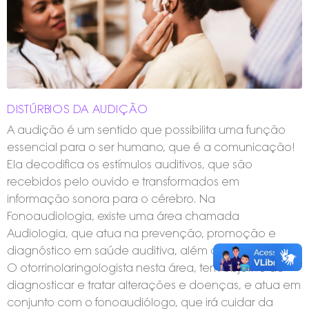
DISTÚRBIOS DA AUDIÇÃO
A audição é um sentido que possibilita uma função
essencial para o ser humano, que é a comunicação!
Ela decodifica os estímulos auditivos, que são
recebidos pelo ouvido e transformados em
informação sonora para o cérebro. Na
Fonoaudiologia, existe uma área chamada
Audiologia, que atua na prevenção, promoção e
diagnóstico em saúde auditiva, além da reabilitação.
O otorrinolaringologista nesta área, tem objetivo de
diagnosticar e tratar alterações e doenças, e atua em
conjunto com o fonoaudiólogo, que irá cuidar da